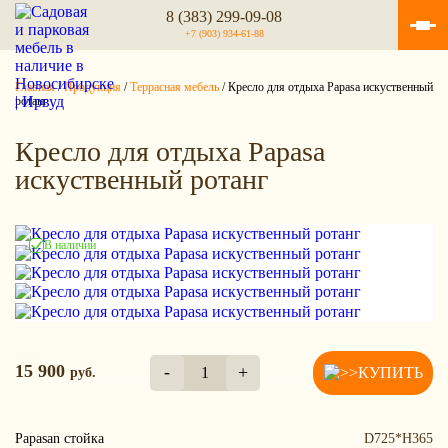
8 (383) 299-09-08
+7 (903) 934-61-88
Главная
/
Продукция
/
Террасная мебель
/
Кресло для отдыха Papasa искуственный
ротанг
Кресло для отдыха Papasa
искуственный ротанг
В наличии
15 900
-
+
руб.
1
КУПИТЬ
Papasan стойка
D725*H365